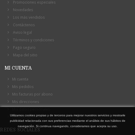
Promociones especiales
Novedades
Los más vendidos
Contáctenos
Aviso legal
Términos y condiciones
Pago seguro
Mapa del sitio
MI CUENTA
Mi cuenta
Mis pedidos
Mis facturas por abono
Mis direcciones
Mis datos personales
Utilizamos cookies propias y de terceros para mejorar nuestros servicios y mostrarle
Lista de deseos
publicidad relacionada con sus preferencias mediante el análisis de sus hábitos de
navegación. Si continua navegando, consideramos que acepta su uso.
REDES SOCIALES