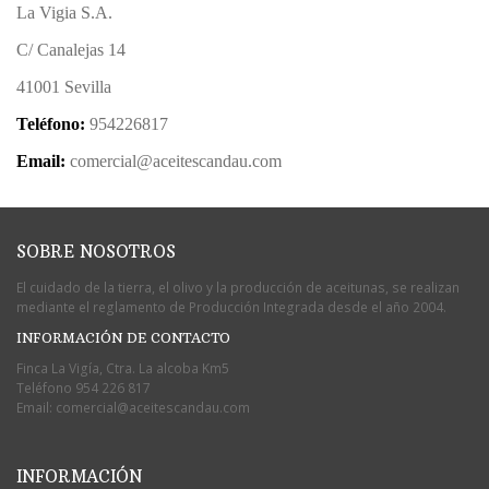
La Vigia S.A.
C/ Canalejas 14
41001 Sevilla
Teléfono:
954226817
Email:
comercial@aceitescandau.com
SOBRE NOSOTROS
El cuidado de la tierra, el olivo y la producción de aceitunas, se realizan
mediante el reglamento de Producción Integrada desde el año 2004.
INFORMACIÓN DE CONTACTO
Finca La Vigía, Ctra. La alcoba Km5
Teléfono
954 226 817
Email:
comercial@aceitescandau.com
INFORMACIÓN