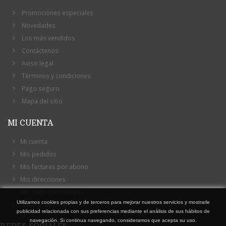
Promociones especiales
Novedades
Los más vendidos
Contáctenos
Aviso legal
Términos y condiciones
Pago seguro
Mapa del sitio
MI CUENTA
Mi cuenta
Mis pedidos
Mis facturas por abono
Mis direcciones
Mis datos personales
Utilizamos cookies propias y de terceros para mejorar nuestros servicios y mostrarle
Lista de deseos
publicidad relacionada con sus preferencias mediante el análisis de sus hábitos de
navegación. Si continua navegando, consideramos que acepta su uso.